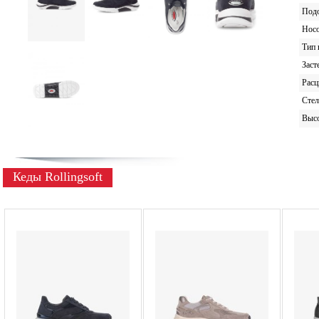
Под
Носо
Тип 
Заст
Расц
Стел
Высо
Кеды Rollingsoft