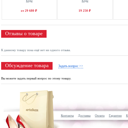
Кеды
Кеды
от 29 680 ₽
19 250 ₽
Отзывы о товаре
К данному товару пока ещё нет ни одного отзыва.
Обсуждение товара
Задать вопрос >>
Вы можете задать первый вопрос по этому товару.
Контакты
Доставка
Оплата
Гарантии
К