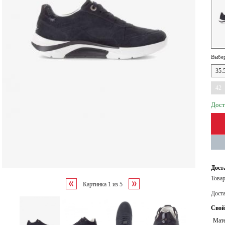
Выбер
35.
42
Дост
Дост
Товар
Картинка
1
из
5
Дост
Свой
Мате