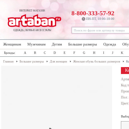
ИНТЕРНЕТ-МАГАЗИН
8-800-333-57-92
ПН-ПТ, 10:00-18:00
ОДЕЖДА, ОБУВЬ И АКСЕССУАРЫ
Женщинам
Мужчинам
Детям
Большие размеры
Одежда
Обу
Бренды:
A
B
C
D
E
F
G
H
I
J
K
Главная
Большие размеры
Для женщин
Женская обувь больших размеров
К
Ке
Арти
Код т
Прои
Пол:
Цвет
Выбер