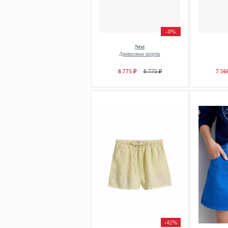
-0%
Next
Джинсовые шорты
8 775 ₽
8 775 ₽
7 56
-42%