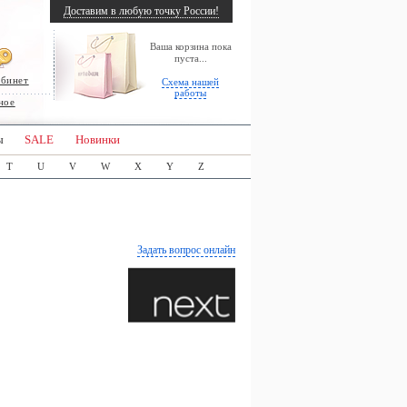
Доставим в любую точку России!
Ваша корзина пока
пуста...
абинет
Схема нашей
работы
ное
ы
SALE
Новинки
T
U
V
W
X
Y
Z
Задать вопрос онлайн