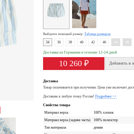
Выберите немецкий размер:
Таблица размеров
34
36
38
40
42
46
44
48
Доставка из Германии в течение 12-24 дней
10 260 ₽
Добавить в 
Доставка
Товар оплачивается при получении. Цена уже включает дос
Доставим в любую точку России!
Подробнее >>
Свойства товара
Материал верха
100% хлопок
Материал верха (задняя часть)
100% полиэстер
Тип материала
деним