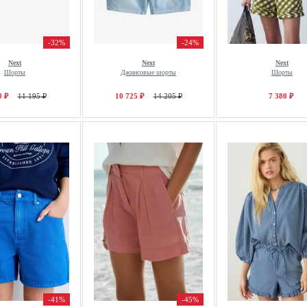
-32%
-24%
Next
Next
Next
Шорты
Джинсовые шорты
Шорты
0 ₽
11 195 ₽
10 725 ₽
14 205 ₽
7 380 ₽
-41%
-45%