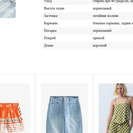
Уход
стирать при 40 градусах, н
Высота талии
нормальный
Застежка
потайная молния
Карманы
боковые карманы, задние
Посадка
нормальный
Покрой
прямой
Длина
короткий