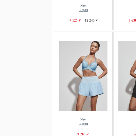
Next
Шорты
7 125 ₽
12 245 ₽
7 63
Next
Шорты
9 265 ₽
о