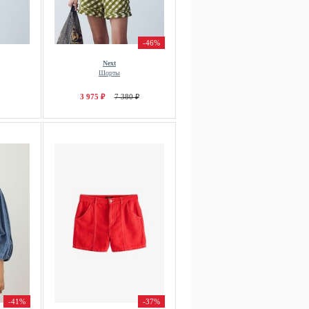
-46%
Next
Шорты
3 975 ₽
7 380 ₽
-41%
-37%