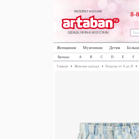
ИНТЕРНЕТ-МАГАЗИН
8-
ОДЕЖДА, ОБУВЬ И АКСЕССУАРЫ
Женщинам
Мужчинам
Детям
Больш
Бренды:
A
B
C
D
E
F
Главная
Женская одежда
Разделы от А до Я