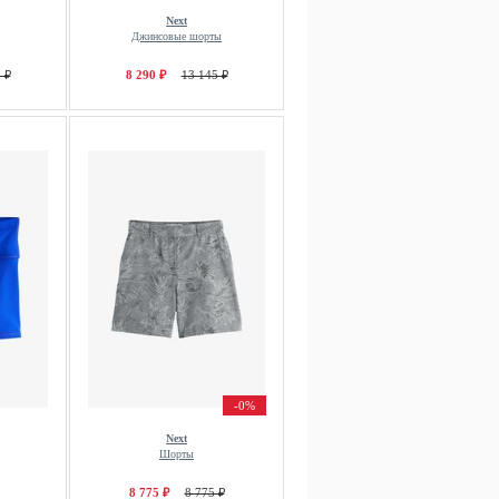
Next
Джинсовые шорты
 ₽
8 290 ₽
13 145 ₽
-0%
Next
Шорты
8 775 ₽
8 775 ₽