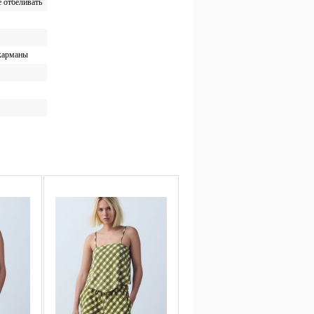
е отбеливать
 карманы