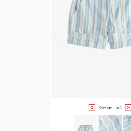
Картинка
1
из
3