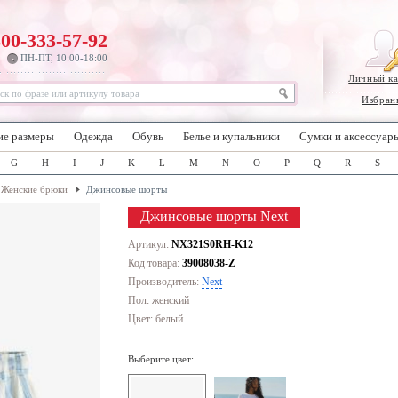
800-333-57-92
ПН-ПТ, 10:00-18:00
Личный к
Избран
ие размеры
Одежда
Обувь
Белье и купальники
Сумки и аксессуар
G
H
I
J
K
L
M
N
O
P
Q
R
S
Женские брюки
Джинсовые шорты
Джинсовые шорты Next
Артикул:
NX321S0RH-K12
Код товара:
39008038-Z
Производитель:
Next
Пол: женский
Цвет:
белый
Выберите цвет: