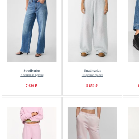
Stradivarius
Stradivarius
Клешеные брюки
Широкие брюки
7 630 ₽
5 850 ₽