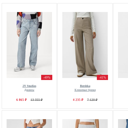
-49%
-41%
2Y Studios
Bershka
Джинсы
Клешеные брюки
6 865 ₽
13 355 ₽
4 235 ₽
7 120 ₽