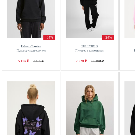
-34%
-24%
Urban Classics
FELICIOUS
Пуловер с капюшоном
Пуловер с капюшоном
5 165 ₽
7 800 ₽
7 920 ₽
10 490 ₽