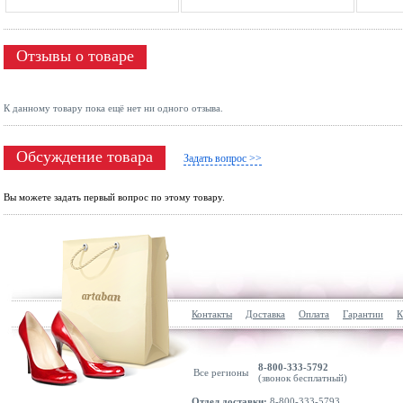
Отзывы о товаре
К данному товару пока ещё нет ни одного отзыва.
Обсуждение товара
Задать вопрос >>
Вы можете задать первый вопрос по этому товару.
Контакты
Доставка
Оплата
Гарантии
К
8-800-333-5792
Все регионы
(звонок бесплатный)
Отдел доставки:
8-800-333-5793