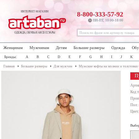
ИНТЕРНЕТ-МАГАЗИН
8-800-333-57-92
ПН-ПТ, 10:00-18:00
ОДЕЖДА, ОБУВЬ И АКСЕССУАРЫ
Женщинам
Мужчинам
Детям
Большие размеры
Одежда
Обу
Бренды:
A
B
C
D
E
F
G
H
I
J
K
Главная
Большие размеры
Для мужчин
Мужские кофты на молнии и толстовки
П
Арти
Код т
Прои
Пол:
Цвет
Выбер