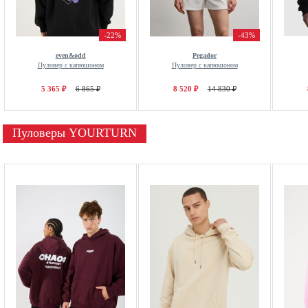
-22%
-43%
even&odd
Pegador
Пуловер с капюшоном
Пуловер с капюшоном
5 365 ₽
6 865 ₽
8 520 ₽
14 830 ₽
Пуловеры YOURTURN